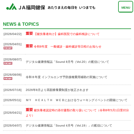
MENU
NEWS & TOPICS
[2026/04/22]
【被扶養者向け】歯科医院での歯科検診について
[2026/04/01]
令和8年度 一般健診・歯科健診等日程のお知らせ
[2026/08/07]
デジタル健康情報誌「Sound 8月号（Vol.20）の配信について
[2026/08/06]
令和８年度 インフルエンザ予防接種費用補助の実施について
[2026/07/16]
2026年8月より高額療養費制度が改正されます
[2026/05/11]
ＭＹ ＨＥＡＬＴＨ ＷＥＢにおけるウォーキングイベントの開催について
被扶養者認定時の添付書類の取り扱いについて（令和8年5月1日受付分
[2026/04/21]
より）
[2026/04/07]
デジタル健康情報誌「Sound 4月号（Vol.19）」の配信について