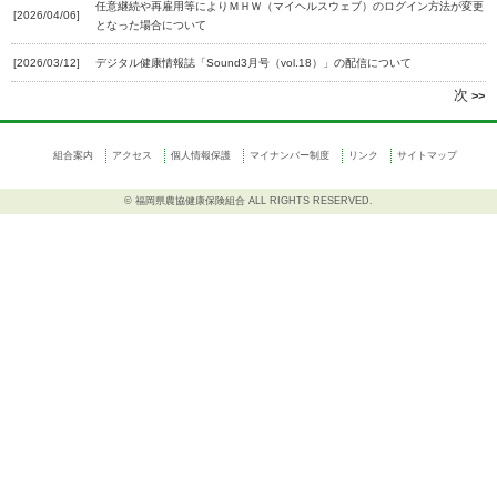
任意継続や再雇用等によりＭＨＷ（マイヘルスウェブ）のログイン方法が変更
[2026/04/06]
となった場合について
[2026/03/12]
デジタル健康情報誌「Sound3月号（vol.18）」の配信について
次
>>
組合案内
アクセス
個人情報保護
マイナンバー制度
リンク
サイトマップ
© 福岡県農協健康保険組合 ALL RIGHTS RESERVED.